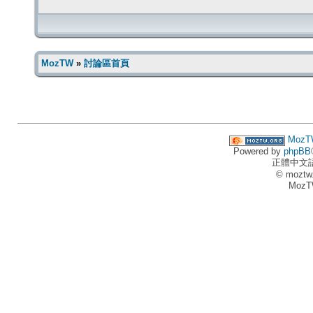
MozTW
»
討論區首頁
MozT
Powered by
phpBB
正體中文
© moztw
MozT