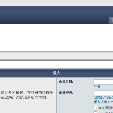
登入
會員名稱:
註冊
給您更多的權限。在註冊前請確認
會員密碼:
請確認您已經閱讀過版面規則。
我忘記了自
重寄啟用 e-ma
每次瀏覽