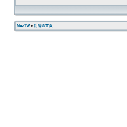
MozTW
»
討論區首頁