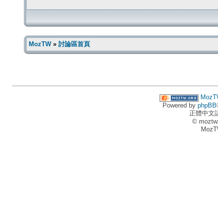
MozTW
»
討論區首頁
MozT
Powered by
phpBB
正體中文
© moztw
MozT