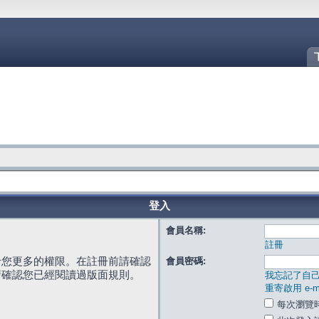
登入
會員名稱:
註冊
給您更多的權限。在註冊前請確認
會員密碼:
請確認您已經閱讀過版面規則。
我忘記了自
重寄啟用 e-ma
每次瀏覽