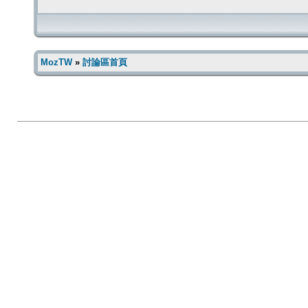
MozTW
»
討論區首頁