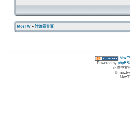
MozTW
»
討論區首頁
MozT
Powered by
phpBB
正體中文
© moztw
MozT