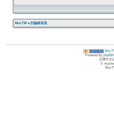
MozTW
»
討論區首頁
MozT
Powered by
phpBB
正體中文
© moztw
MozT