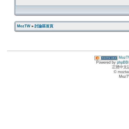
MozTW
»
討論區首頁
MozT
Powered by
phpBB
正體中文
© moztw
MozT