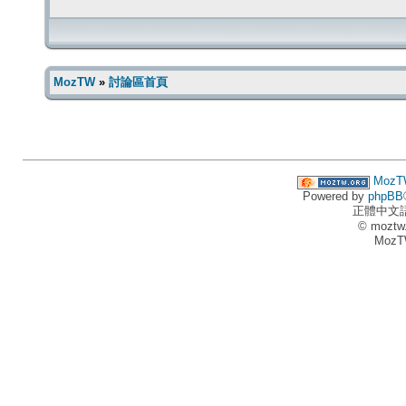
MozTW
»
討論區首頁
MozT
Powered by
phpBB
正體中文
© moztw
MozT