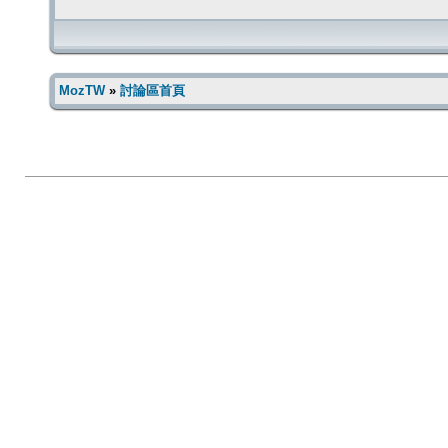
MozTW
»
討論區首頁