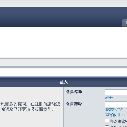
登入
會員名稱:
註冊
給您更多的權限。在註冊前請確認
會員密碼:
請確認您已經閱讀過版面規則。
我忘記了自
重寄啟用 e-ma
每次瀏覽