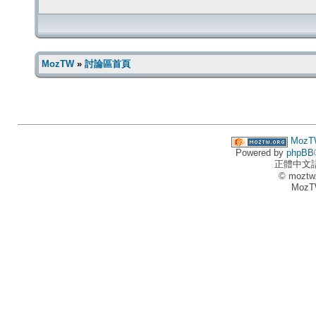
MozTW
»
討論區首頁
MozT
Powered by
phpBB
正體中文
© moztw
MozT