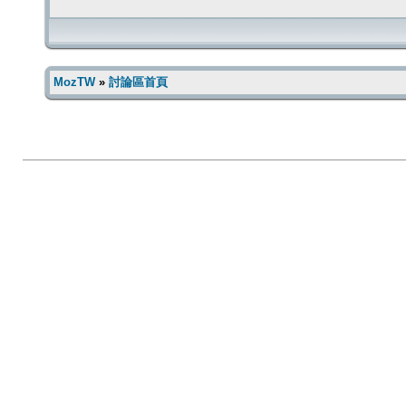
MozTW
»
討論區首頁