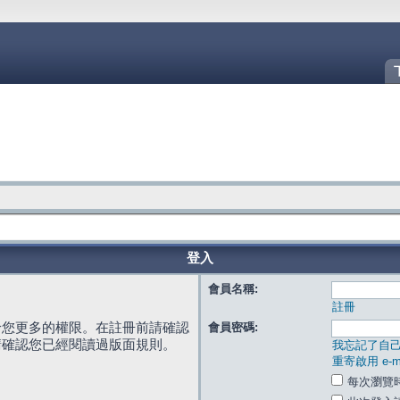
登入
會員名稱:
註冊
給您更多的權限。在註冊前請確認
會員密碼:
請確認您已經閱讀過版面規則。
我忘記了自
重寄啟用 e-ma
每次瀏覽