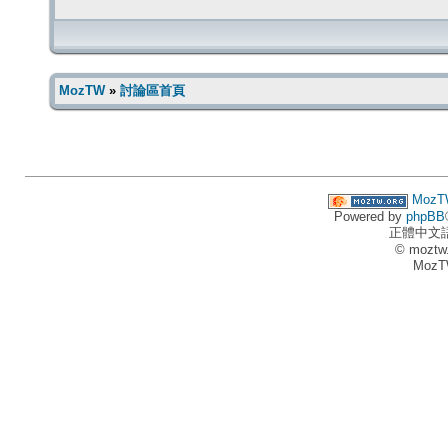
MozTW
»
討論區首頁
MozT
Powered by
phpBB
正體中文
© moztw
MozT