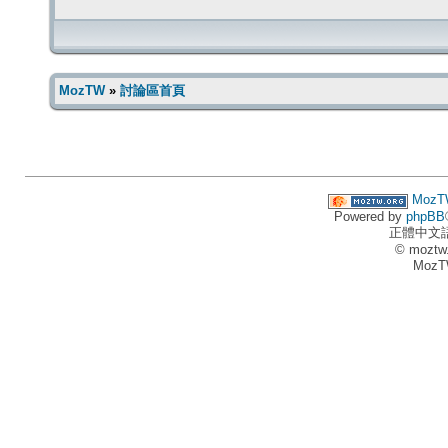
MozTW
»
討論區首頁
MozT
Powered by
phpBB
正體中文
© moztw
MozT