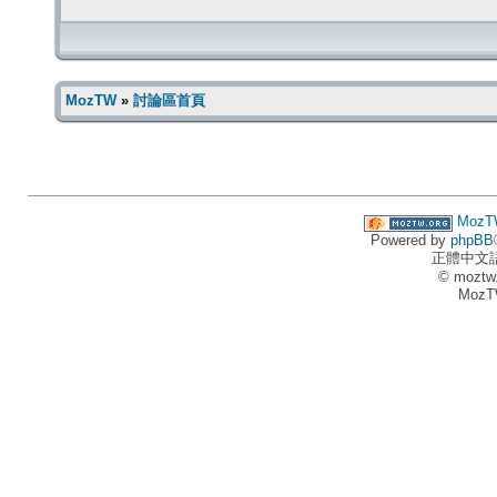
MozTW
»
討論區首頁
MozT
Powered by
phpBB
正體中文
© moztw
MozT