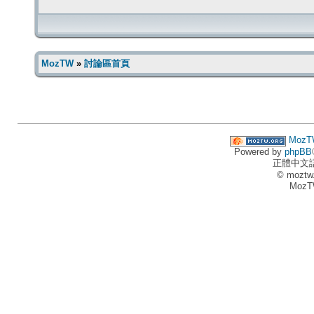
MozTW
»
討論區首頁
MozT
Powered by
phpBB
正體中文
© moztw
MozT