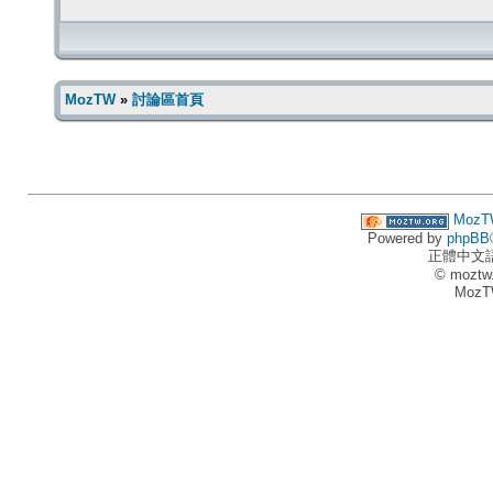
MozTW
»
討論區首頁
MozT
Powered by
phpBB
正體中文
© moztw
MozT