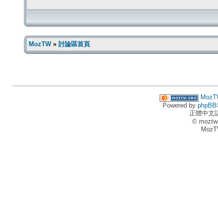
MozTW
»
討論區首頁
MozT
Powered by
phpBB
正體中文
© moztw
MozT