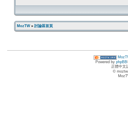
MozTW
»
討論區首頁
MozT
Powered by
phpBB
正體中文
© moztw
MozT