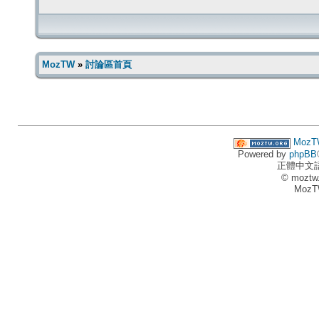
MozTW
»
討論區首頁
MozT
Powered by
phpBB
正體中文
© moztw
MozT