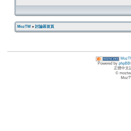
MozTW
»
討論區首頁
MozT
Powered by
phpBB
正體中文
© moztw
MozT