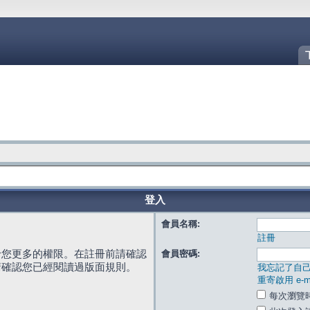
登入
會員名稱:
註冊
給您更多的權限。在註冊前請確認
會員密碼:
請確認您已經閱讀過版面規則。
我忘記了自
重寄啟用 e-ma
每次瀏覽