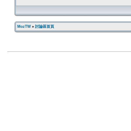
MozTW
»
討論區首頁