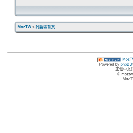
MozTW
»
討論區首頁
MozT
Powered by
phpBB
正體中文
© moztw
MozT