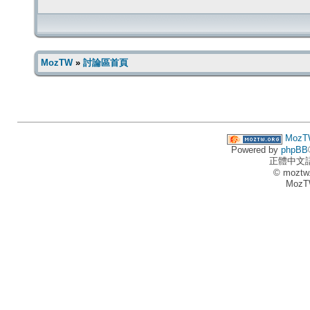
MozTW
»
討論區首頁
MozT
Powered by
phpBB
正體中文
© moztw
MozT