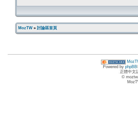
MozTW
»
討論區首頁
MozT
Powered by
phpBB
正體中文
© moztw
MozT