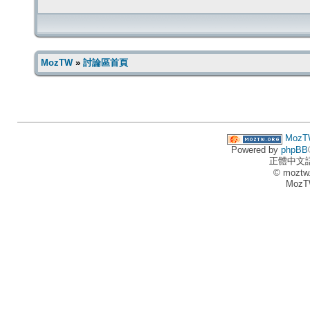
MozTW
»
討論區首頁
MozT
Powered by
phpBB
正體中文
© moztw
MozT