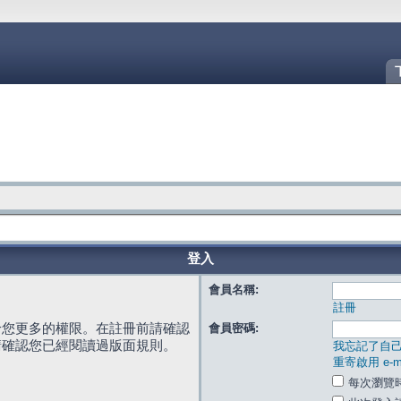
登入
會員名稱:
註冊
給您更多的權限。在註冊前請確認
會員密碼:
請確認您已經閱讀過版面規則。
我忘記了自
重寄啟用 e-ma
每次瀏覽