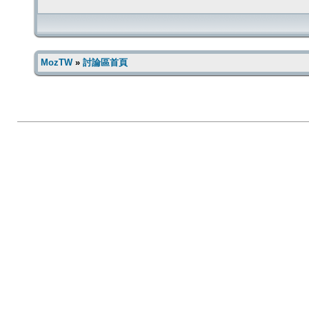
MozTW
»
討論區首頁