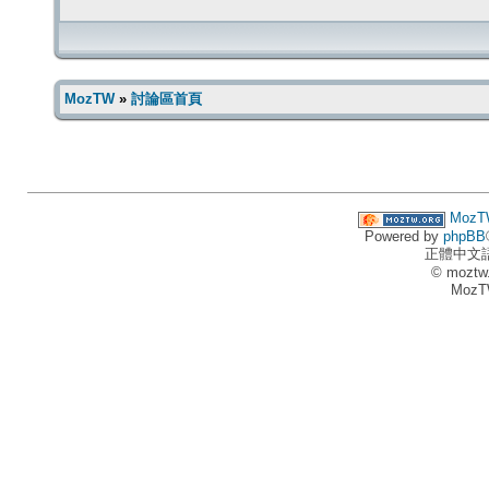
MozTW
»
討論區首頁
MozT
Powered by
phpBB
正體中文
© moztw
MozT