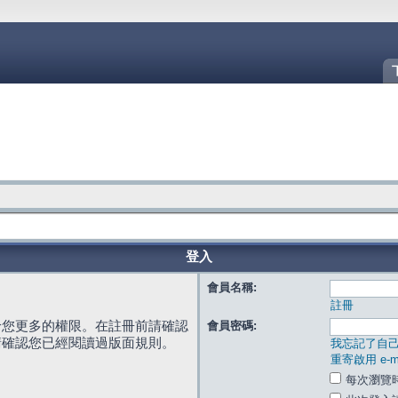
登入
會員名稱:
註冊
給您更多的權限。在註冊前請確認
會員密碼:
請確認您已經閱讀過版面規則。
我忘記了自
重寄啟用 e-ma
每次瀏覽