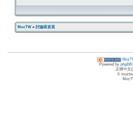
MozTW
»
討論區首頁
MozT
Powered by
phpBB
正體中文
© moztw
MozT