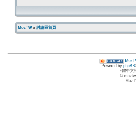
MozTW
»
討論區首頁
MozT
Powered by
phpBB
正體中文
© moztw
MozT