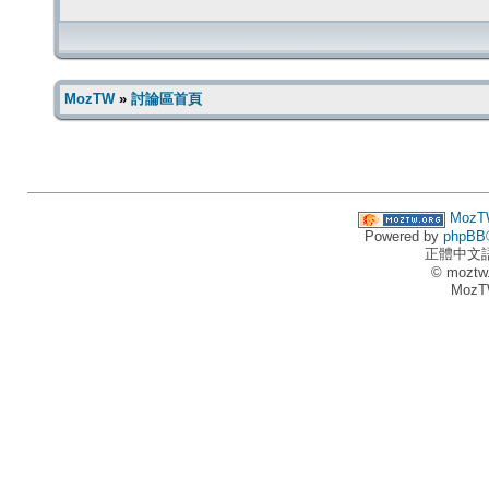
MozTW
»
討論區首頁
MozT
Powered by
phpBB
正體中文
© moztw
MozT