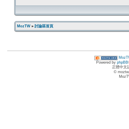
MozTW
»
討論區首頁
MozT
Powered by
phpBB
正體中文
© moztw
MozT