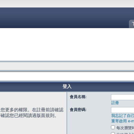
登入
會員名稱:
註冊
給您更多的權限。在註冊前請確認
會員密碼:
請確認您已經閱讀過版面規則。
我忘記了自
重寄啟用 e-ma
每次瀏覽