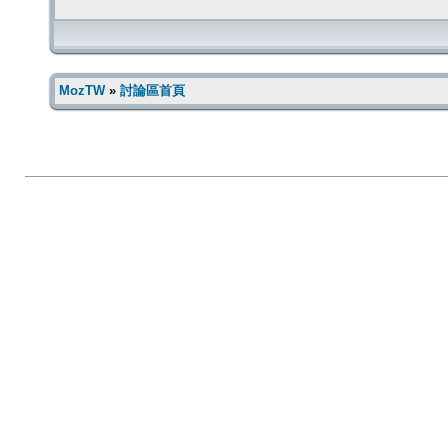
MozTW
»
討論區首頁