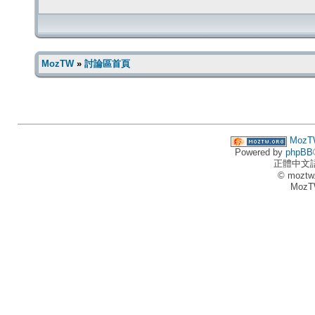
MozTW
»
討論區首頁
MozT
Powered by
phpBB
正體中文
© moztw
MozT