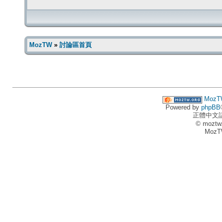
MozTW
»
討論區首頁
MozT
Powered by
phpBB
正體中文
© moztw
MozT