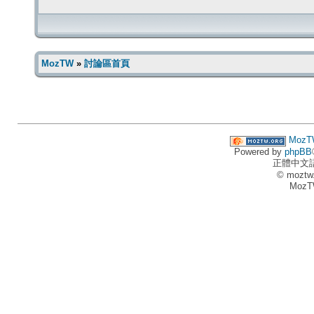
MozTW
»
討論區首頁
MozT
Powered by
phpBB
正體中文
© moztw
MozT