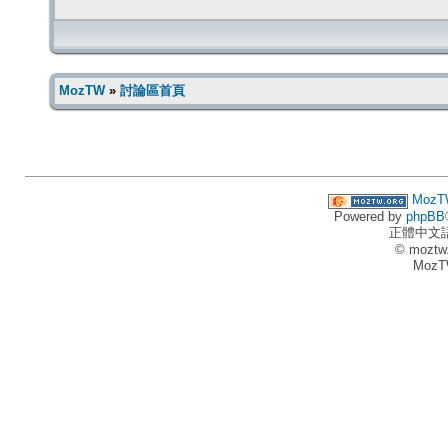
MozTW
»
討論區首頁
MozT
Powered by
phpBB
正體中文
© moztw
MozT