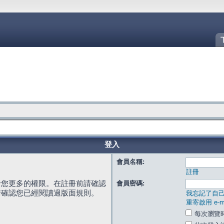
登入
會員名稱:
註冊
給您更多的權限。在註冊前請確認
會員密碼:
請確認您已經閱讀過版面規則。
我忘記了自
重寄啟用 e-ma
每次瀏覽