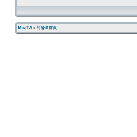
MozTW
»
討論區首頁