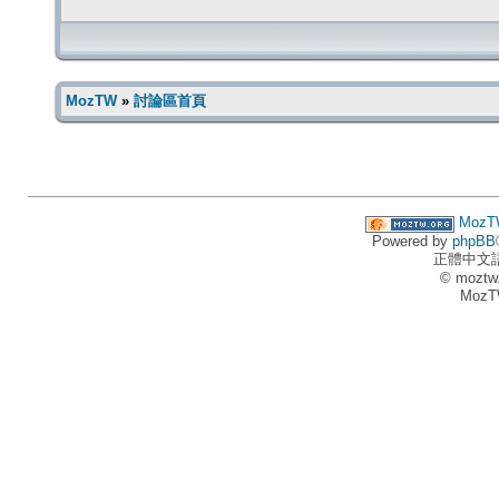
MozTW
»
討論區首頁
MozT
Powered by
phpBB
正體中文
© moztw
MozT