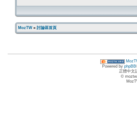
MozTW
»
討論區首頁
MozT
Powered by
phpBB
正體中文
© moztw
MozT