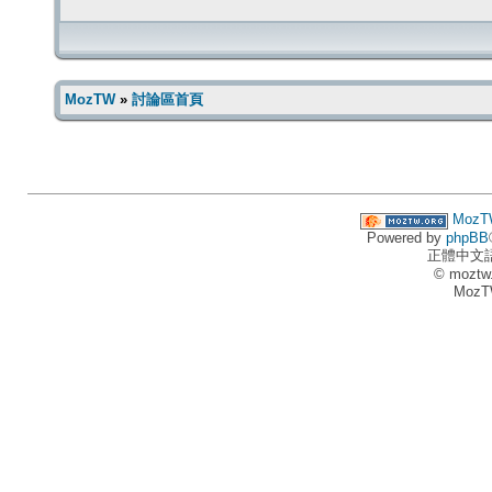
MozTW
»
討論區首頁
MozT
Powered by
phpBB
正體中文
© moztw
MozT