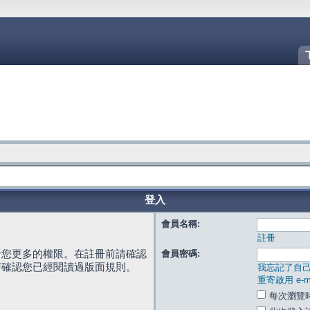
登入
會員名稱:
註冊
給您更多的權限。在註冊前請確認
會員密碼:
請確認您已經閱讀過版面規則。
我忘記了自
重寄啟用 e-ma
每次瀏覽