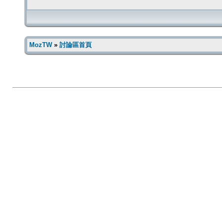
MozTW
»
討論區首頁