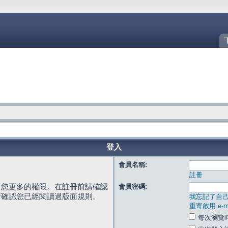
登入
會員名稱:
註冊
給您更多的權限。在註冊前請確認
會員密碼:
請確認您已經閱讀過版面規則。
我忘記了自
重寄啟用 e-ma
每次瀏覽