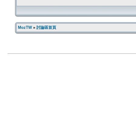
MozTW
»
討論區首頁