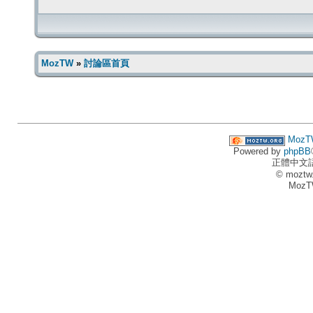
MozTW
»
討論區首頁
MozT
Powered by
phpBB
正體中文
© moztw
MozT