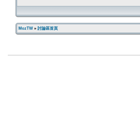
MozTW
»
討論區首頁