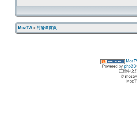
MozTW
»
討論區首頁
MozT
Powered by
phpBB
正體中文
© moztw
MozT