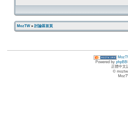
MozTW
»
討論區首頁
MozT
Powered by
phpBB
正體中文
© moztw
MozT