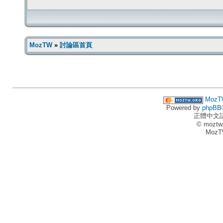
MozTW
»
討論區首頁
MozT
Powered by
phpBB
正體中文
© moztw
MozT