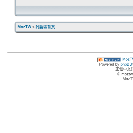
MozTW
»
討論區首頁
MozT
Powered by
phpBB
正體中文
© moztw
MozT