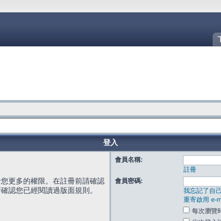
登入
會員名稱:
註冊
給您更多的權限。在註冊前請確認
會員密碼:
請確認您已經閱讀過版面規則。
我忘記了自
重寄啟用 e-ma
每次瀏覽