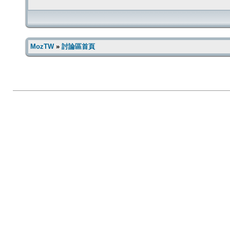
MozTW
»
討論區首頁